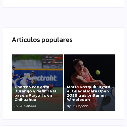
Artículos populares
Charros cae ante
Marta Kostyuk jugará
Durango y definirá su
el Guadalajara Open
pase a Playoffs en
2026 tras brillar en
Chihuahua
Wimbledon
By
JE Copado
By
JE Copado