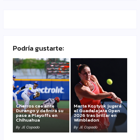
Podría gustarte:
Charros cae ante
Marta Kostyuk jugará
Durango y definirá su
el Guadalajara Open
pase a Playoffs en
2026 tras brillar en
Chihuahua
Wimbledon
By
JE Copado
By
JE Copado