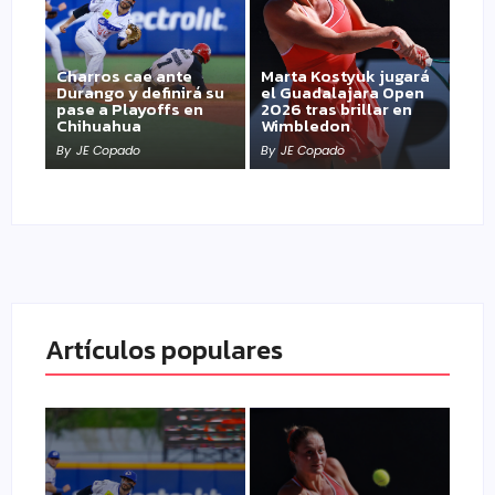
Charros cae ante
Marta Kostyuk jugará
Durango y definirá su
el Guadalajara Open
pase a Playoffs en
2026 tras brillar en
Chihuahua
Wimbledon
By
JE Copado
By
JE Copado
Artículos populares