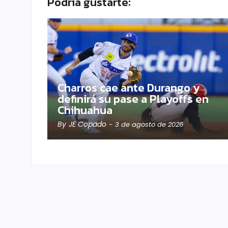
Podría gustarte:
Charros cae ante Durango y
definirá su pase a Playoffs en
Chihuahua
By
JE Copado
-
3 de agosto de 2026