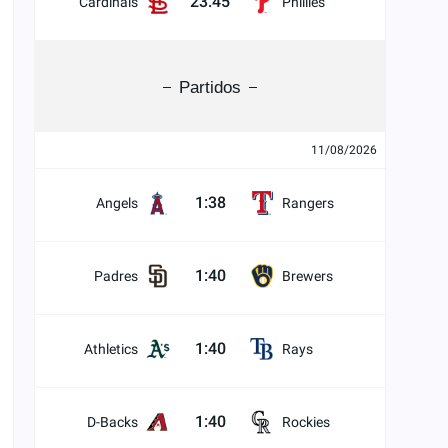
23:45
Cardinals
Phillies
Partidos
11/08/2026
1:38
Angels
Rangers
1:40
Padres
Brewers
1:40
Athletics
Rays
1:40
D-Backs
Rockies