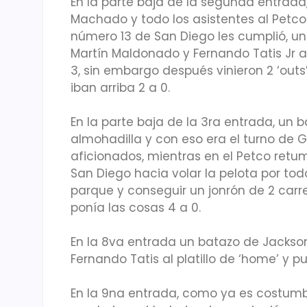
En la parte baja de la segunda entrada
Machado y todo los asistentes al Petco
número 13 de San Diego les cumplió, un 
Martín Maldonado y Fernando Tatis Jr a l
3, sin embargo después vinieron 2 ‘outs
iban arriba 2 a 0.
En la parte baja de la 3ra entrada, un b
almohadilla y con eso era el turno de G
aficionados, mientras en el Petco retu
San Diego hacia volar la pelota por todo
parque y conseguir un jonrón de 2 carre
ponía las cosas 4 a 0.
En la 8va entrada un batazo de Jackson 
Fernando Tatis al platillo de ‘home’ y p
En la 9na entrada, como ya es costumbre