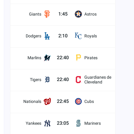
1:45
Giants
Astros
2:10
Dodgers
Royals
22:40
Marlins
Pirates
Guardianes de
22:40
Tigers
Cleveland
22:45
Nationals
Cubs
23:05
Yankees
Mariners