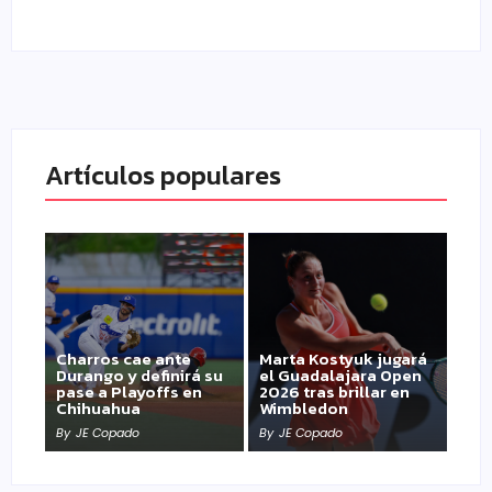
Artículos populares
Charros cae ante
Marta Kostyuk jugará
Durango y definirá su
el Guadalajara Open
pase a Playoffs en
2026 tras brillar en
Chihuahua
Wimbledon
By
JE Copado
By
JE Copado