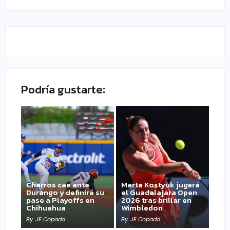
Podría gustarte:
Charros cae ante
Marta Kostyuk jugará
Durango y definirá su
el Guadalajara Open
pase a Playoffs en
2026 tras brillar en
Chihuahua
Wimbledon
By
JE Copado
By
JE Copado