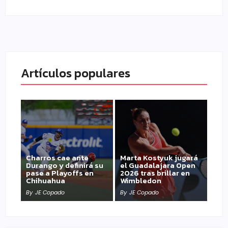
Artículos populares
Charros cae ante
Marta Kostyuk jugará
Durango y definirá su
el Guadalajara Open
pase a Playoffs en
2026 tras brillar en
Chihuahua
Wimbledon
By
JE Copado
By
JE Copado