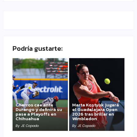
Podría gustarte:
Charros cae ante
Marta Kostyuk jugará
Durango y definirá su
el Guadalajara Open
pase a Playoffs en
2026 tras brillar en
Chihuahua
Wimbledon
By
JE Copado
By
JE Copado