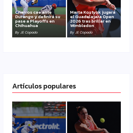
Charros cae ante
Marta Kostyuk jugará
Durango y definirá su
el Guadalajara Open
pase a Playoffs en
2026 tras brillar en
Chihuahua
Wimbledon
By
JE Copado
By
JE Copado
Artículos populares