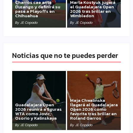
Charros cae ante
Marta Kostyuk jugará
Durango y definirá su
el Guadalajara Open
pase a Playoffs en
2026 tras brillar en
Chihuahua
Wimbledon
By
JE Copado
By
JE Copado
Noticias que no te puedes perder
Maja Chwalinska
Guadalajara Open
llegará al Guadalajara
2026 reunirá a figuras
Open 2026 como
WTA como Jovic,
favorita tras brillar en
Osorio y Kalinskaya
Roland Garros
By
JE Copado
By
JE Copado