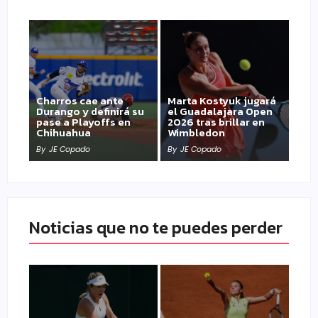
Charros cae ante
Marta Kostyuk jugará
Durango y definirá su
el Guadalajara Open
pase a Playoffs en
2026 tras brillar en
Chihuahua
Wimbledon
By
JE Copado
By
JE Copado
Noticias que no te puedes perder