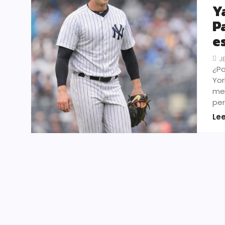
Y
P
e
J
¿Po
Yor
men
per
Le