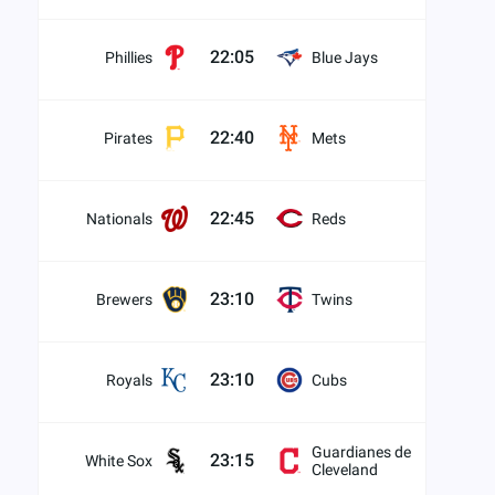
22:05
Phillies
Blue Jays
22:40
Pirates
Mets
22:45
Nationals
Reds
23:10
Brewers
Twins
23:10
Royals
Cubs
Guardianes de
23:15
White Sox
Cleveland