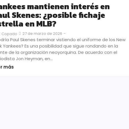
ankees mantienen interés en
aul Skenes: ¿posible fichaje
strella en MLB?
27 de marzo de 2026
-
E Copado
dría Paul Skenes terminar vistiendo el uniforme de los New
k Yankees? Es una posibilidad que sigue rondando en la
te de la organización neoyorquina. De acuerdo con el
iodista Jon Heyman, en…
er más