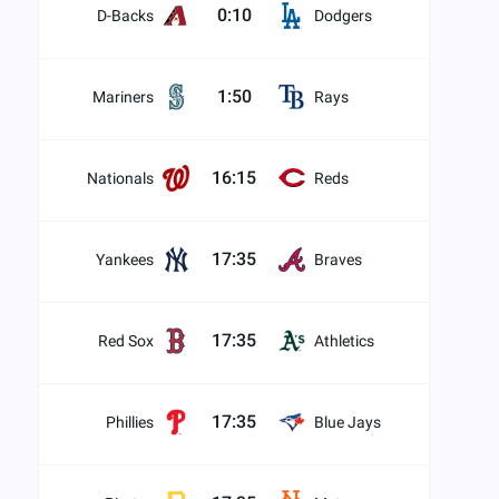
0:10
D-Backs
Dodgers
1:50
Mariners
Rays
16:15
Nationals
Reds
17:35
Yankees
Braves
17:35
Red Sox
Athletics
17:35
Phillies
Blue Jays