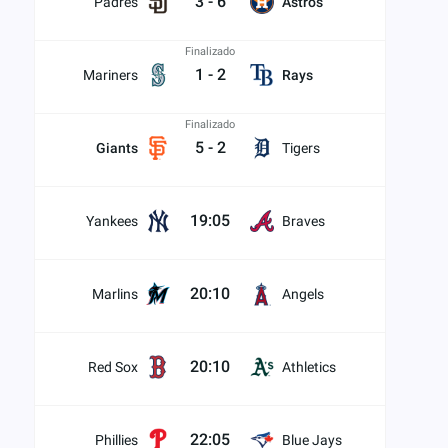
3
-
6
Padres
Astros
Finalizado
1
-
2
Mariners
Rays
Finalizado
5
-
2
Giants
Tigers
19:05
Yankees
Braves
20:10
Marlins
Angels
20:10
Red Sox
Athletics
22:05
Phillies
Blue Jays