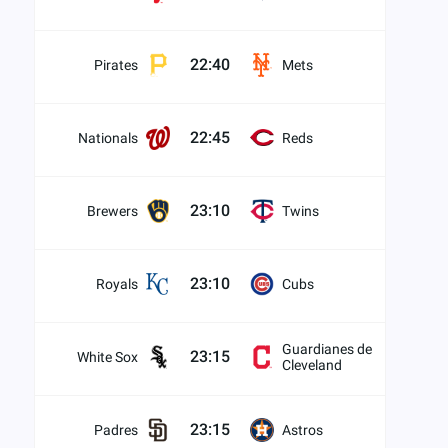
22:40
Pirates
Mets
22:45
Nationals
Reds
23:10
Brewers
Twins
23:10
Royals
Cubs
Guardianes de
23:15
White Sox
Cleveland
23:15
Padres
Astros