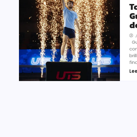
T
G
d
Gua
con
bri
fin
Le