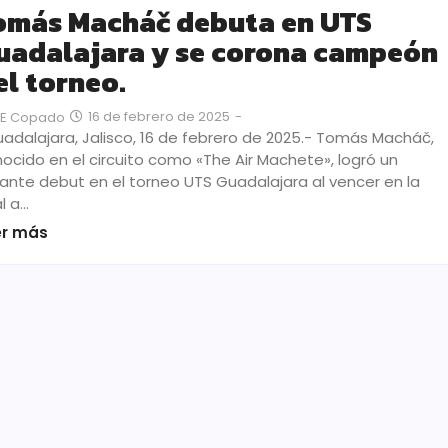
omás Macháč debuta en UTS
uadalajara y se corona campeón
el torneo.
16 de febrero de 2025
-
JE Copado
dalajara, Jalisco, 16 de febrero de 2025.- Tomás Macháč,
ocido en el circuito como «The Air Machete», logró un
llante debut en el torneo UTS Guadalajara al vencer en la
al a…
er más