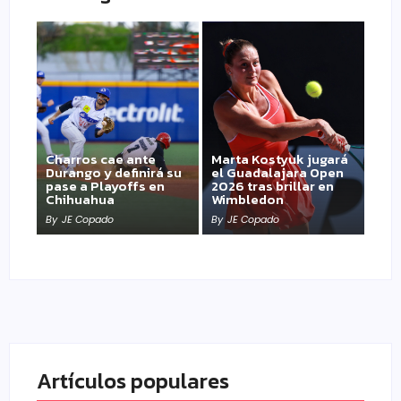
Charros cae ante
Marta Kostyuk jugará
Durango y definirá su
el Guadalajara Open
pase a Playoffs en
2026 tras brillar en
Chihuahua
Wimbledon
By
JE Copado
By
JE Copado
Artículos populares