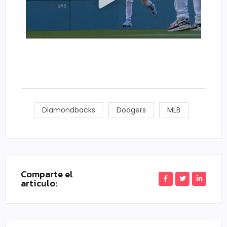
Diamondbacks
Dodgers
MLB
Comparte el
articulo: