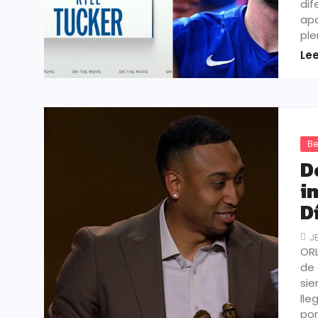
dif
apa
ple
Le
Be
D
i
D
J
ORL
de
sie
lle
po