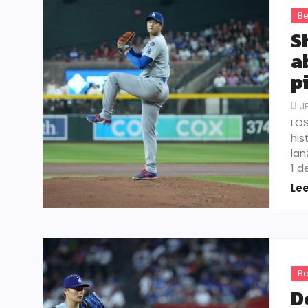
Be
S
a
p
J
LOS
his
lan
1 d
Le
Be
D