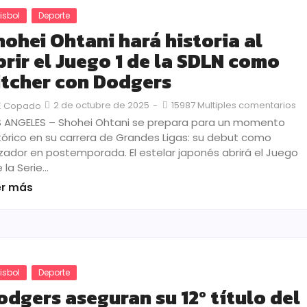
isbol
Deporte
hohei Ohtani hará historia al
brir el Juego 1 de la SDLN como
itcher con Dodgers
2 de octubre de 2025
-
15987 Multiples comentarios
E Copado
 ANGELES – Shohei Ohtani se prepara para un momento
tórico en su carrera de Grandes Ligas: su debut como
zador en postemporada. El estelar japonés abrirá el Juego
e la Serie…
er más
isbol
Deporte
odgers aseguran su 12º título del