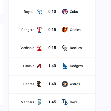
0:10
Royals
Cubs
0:15
Rangers
Orioles
0:15
Cardinals
Rockies
1:40
D-Backs
Dodgers
1:40
Padres
Astros
1:45
Mariners
Rays