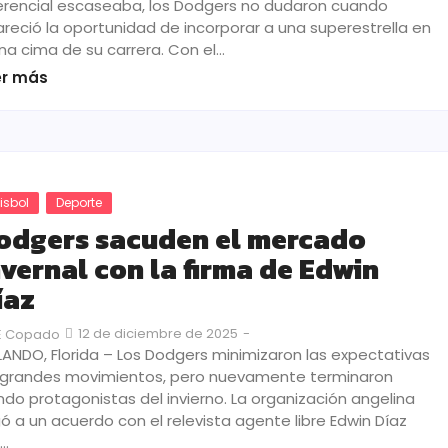
erencial escaseaba, los Dodgers no dudaron cuando
reció la oportunidad de incorporar a una superestrella en
na cima de su carrera. Con el…
er más
isbol
Deporte
odgers sacuden el mercado
nvernal con la firma de Edwin
íaz
12 de diciembre de 2025
-
E Copado
ANDO, Florida – Los Dodgers minimizaron las expectativas
 grandes movimientos, pero nuevamente terminaron
ndo protagonistas del invierno. La organización angelina
gó a un acuerdo con el relevista agente libre Edwin Díaz
r…