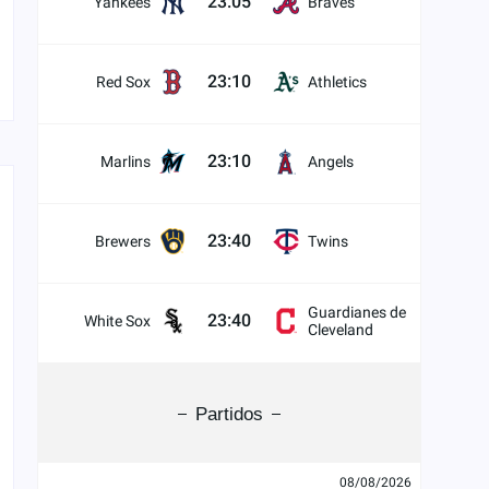
23:05
Yankees
Braves
23:10
Red Sox
Athletics
23:10
Marlins
Angels
23:40
Brewers
Twins
Guardianes de
23:40
White Sox
Cleveland
Partidos
08/08/2026