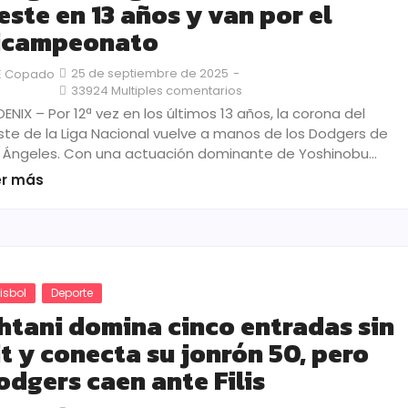
este en 13 años y van por el
icampeonato
25 de septiembre de 2025
-
E Copado
33924 Multiples comentarios
ENIX – Por 12ª vez en los últimos 13 años, la corona del
te de la Liga Nacional vuelve a manos de los Dodgers de
 Ángeles. Con una actuación dominante de Yoshinobu…
er más
isbol
Deporte
htani domina cinco entradas sin
it y conecta su jonrón 50, pero
odgers caen ante Filis