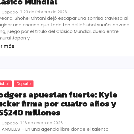
lásico Mundial
23 de febrero de 2026
-
E Copado
Peoria, Shohei Ohtani dejó escapar una sonrisa traviesa al
ginar una escena que todo fan del béisbol sueña: noveno
ing, juego por el título del Clásico Mundial, duelo entre
murai Japan y…
er más
isbol
Deporte
odgers apuestan fuerte: Kyle
ucker firma por cuatro años y
S$240 millones
16 de enero de 2026
-
E Copado
 ÁNGELES – En una agencia libre donde el talento