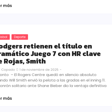
er más
isbol
Deporte
odgers retienen el título en
ramático Juego 7 con HR clave
e Rojas, Smith
1 de noviembre de 2025
-
E Copado
onto – El Rogers Centre quedó en silencio absoluto
ndo Will Smith envió la pelota a las gradas en el inning 11.
jonrón solitario ante Shane Bieber dio la ventaja definitiva
er más