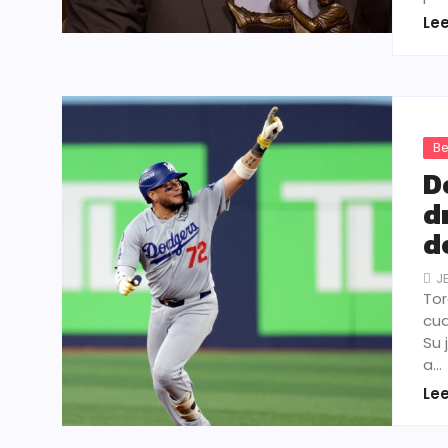
Le
Be
D
d
d
J
Tor
cua
Su 
a…
Le