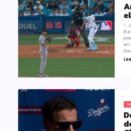
A
e
J
El 
par
en 
Dur
Le
Be
D
d