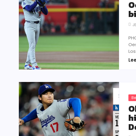
O
b
J
PHO
Oes
Los
Le
Be
O
h
D