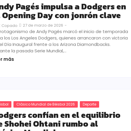
ndy Pagés impulsa a Dodgers en
l Opening Day con jonrón clave
27 de marzo de 2026
-
E Copado
protagonismo de Andy Pagés marcó el inicio de temporada
a los Los Angeles Dodgers, quienes arrancaron con victoria
el Día Inaugural frente a los Arizona Diamondbacks.
ante la pasada Serie Mundial,…
er más
isbol
Clásico Mundial de Béisbol 2026
Deporte
odgers confían en el equilibrio
e Shohei Ohtani rumbo al