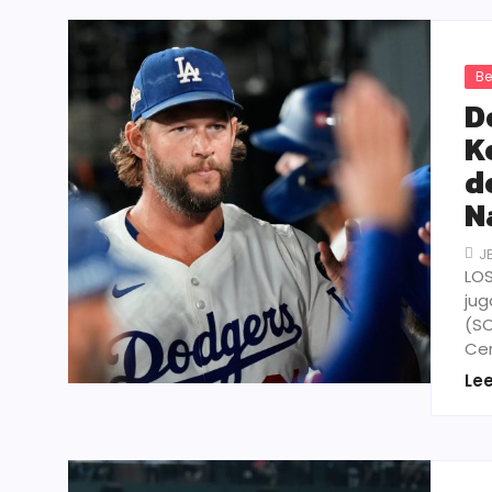
Be
D
K
d
N
J
LOS
jug
(SC
Ce
Le