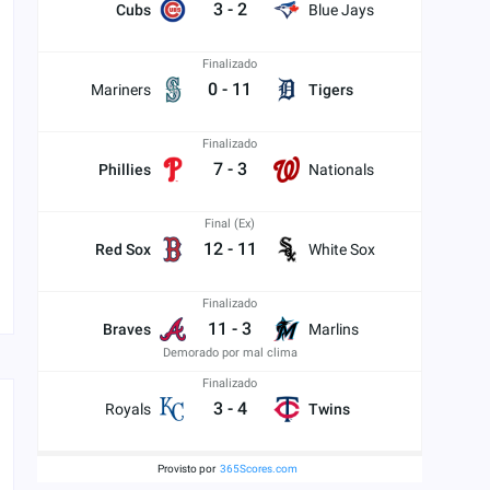
3
-
2
Cubs
Blue Jays
Finalizado
0
-
11
Mariners
Tigers
Finalizado
7
-
3
Phillies
Nationals
Final (Ex)
12
-
11
Red Sox
White Sox
Finalizado
11
-
3
Braves
Marlins
Demorado por mal clima
Finalizado
3
-
4
Royals
Twins
Provisto por
365Scores.com