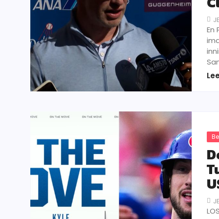
C
J
En 
ima
inn
Sa
Le
Be
D
T
U
J
LOS