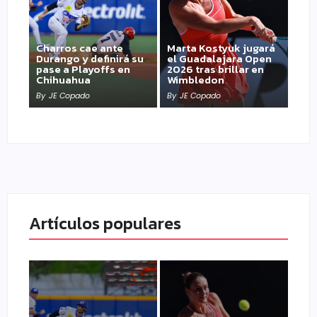
Charros cae ante
Marta Kostyuk jugará
Durango y definirá su
el Guadalajara Open
pase a Playoffs en
2026 tras brillar en
Chihuahua
Wimbledon
By
JE Copado
By
JE Copado
Artículos populares