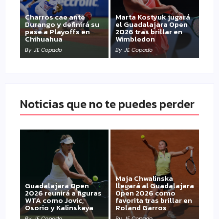
Charros cae ante
Marta Kostyuk jugará
Durango y definirá su
el Guadalajara Open
pase a Playoffs en
2026 tras brillar en
Chihuahua
Wimbledon
By
JE Copado
By
JE Copado
Noticias que no te puedes perder
Maja Chwalinska
Guadalajara Open
llegará al Guadalajara
2026 reunirá a figuras
Open 2026 como
WTA como Jovic,
favorita tras brillar en
Osorio y Kalinskaya
Roland Garros
By
JE Copado
By
JE Copado