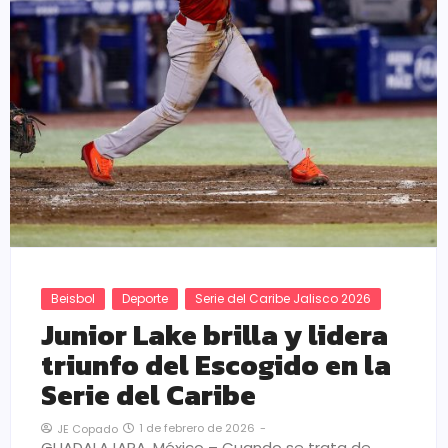
Beisbol
Deporte
Serie del Caribe Jalisco 2026
Junior Lake brilla y lidera
triunfo del Escogido en la
Serie del Caribe
1 de febrero de 2026
-
JE Copado
GUADALAJARA, México – Cuando se trata de