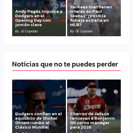
Yankees mantienen
Andy Pagés impulsa a
interés en Paul
Dodgers en el
Skenes: ¿posible
Opening Day con
fichaje estrella en
jonrón clave
MLB?
By
JE Copado
By
JE Copado
Noticias que no te puedes perder
Dodgers confían en el
Charros de Jalisco
equilibrio de Shohei
renuevan a Benjamín
Ohtani rumbo al
Gil como mánager
Clásico Mundial
para 2026