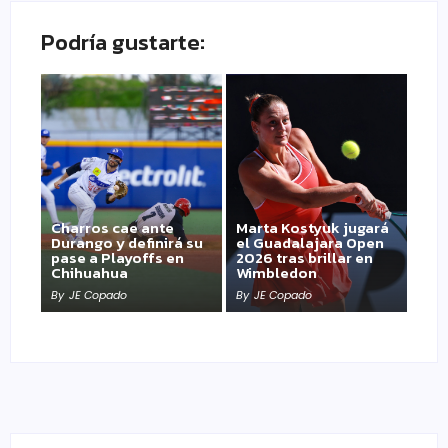
Podría gustarte:
Charros cae ante
Marta Kostyuk jugará
Durango y definirá su
el Guadalajara Open
pase a Playoffs en
2026 tras brillar en
Chihuahua
Wimbledon
By
JE Copado
By
JE Copado