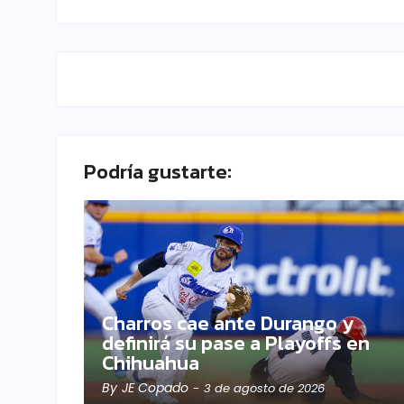
Podría gustarte:
Charros cae ante Durango y
definirá su pase a Playoffs en
Chihuahua
By
JE Copado
-
3 de agosto de 2026