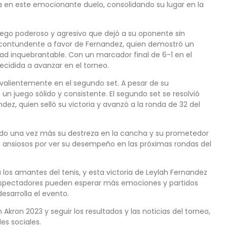
 en este emocionante duelo, consolidando su lugar en la
uego poderoso y agresivo que dejó a su oponente sin
a contundente a favor de Fernandez, quien demostró un
ad inquebrantable. Con un marcador final de 6-1 en el
ecidida a avanzar en el torneo.
valientemente en el segundo set. A pesar de su
 juego sólido y consistente. El segundo set se resolvió
ez, quien selló su victoria y avanzó a la ronda de 32 del
ado una vez más su destreza en la cancha y su prometedor
tán ansiosos por ver su desempeño en las próximas rondas del
os amantes del tenis, y esta victoria de Leylah Fernandez
s espectadores pueden esperar más emociones y partidos
sarrolla el evento.
ron 2023 y seguir los resultados y las noticias del torneo,
des sociales.