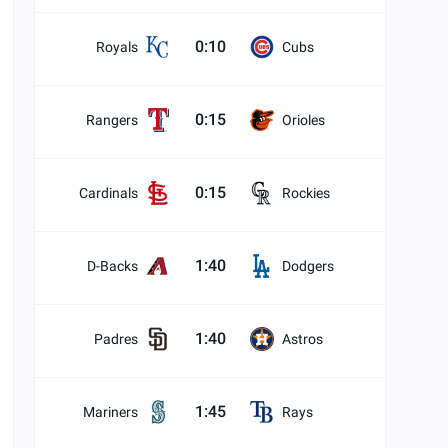
0:10
Royals
Cubs
0:15
Rangers
Orioles
0:15
Cardinals
Rockies
1:40
D-Backs
Dodgers
1:40
Padres
Astros
1:45
Mariners
Rays