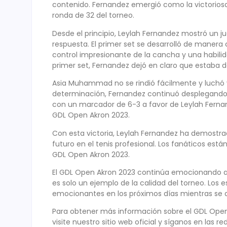
contenido. Fernandez emergió como la victoriosa
ronda de 32 del torneo.
Desde el principio, Leylah Fernandez mostró un j
respuesta. El primer set se desarrolló de maner
control impresionante de la cancha y una habilid
primer set, Fernandez dejó en claro que estaba d
Asia Muhammad no se rindió fácilmente y luchó 
determinación, Fernandez continuó desplegando un
con un marcador de 6-3 a favor de Leylah Fernand
GDL Open Akron 2023.
Con esta victoria, Leylah Fernandez ha demostr
futuro en el tenis profesional. Los fanáticos es
GDL Open Akron 2023.
El GDL Open Akron 2023 continúa emocionando a l
es solo un ejemplo de la calidad del torneo. Lo
emocionantes en los próximos días mientras se de
Para obtener más información sobre el GDL Open Ak
visite nuestro sitio web oficial y síganos en las re