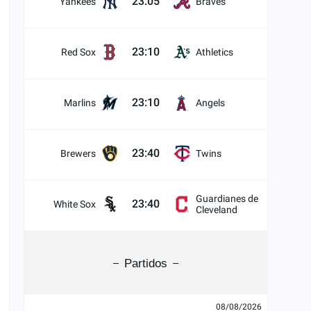
23:05
Yankees
Braves
23:10
Red Sox
Athletics
23:10
Marlins
Angels
23:40
Brewers
Twins
Guardianes de
23:40
White Sox
Cleveland
Partidos
08/08/2026