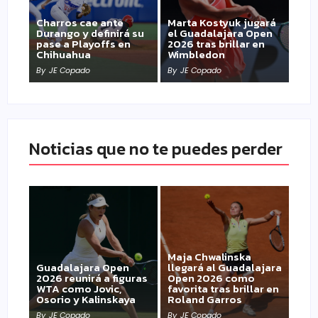
Charros cae ante
Marta Kostyuk jugará
Durango y definirá su
el Guadalajara Open
pase a Playoffs en
2026 tras brillar en
Chihuahua
Wimbledon
By
JE Copado
By
JE Copado
Noticias que no te puedes perder
Maja Chwalinska
Guadalajara Open
llegará al Guadalajara
2026 reunirá a figuras
Open 2026 como
WTA como Jovic,
favorita tras brillar en
Osorio y Kalinskaya
Roland Garros
By
JE Copado
By
JE Copado