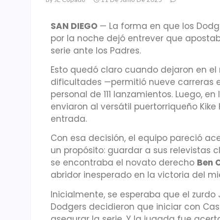
SAN DIEGO
— La forma en que los Dodg
por la noche dejó entrever que apostab
serie ante los Padres.
Esto quedó claro cuando dejaron en el
dificultades —permitió nueve carreras 
personal de 111 lanzamientos. Luego, en l
enviaron al versátil puertorriqueño Kik
entrada.
Con esa decisión, el equipo pareció ace
un propósito: guardar a sus relevistas cl
se encontraba el novato derecho
Ben 
abridor inesperado en la victoria del m
Inicialmente, se esperaba que el zurdo J
Dodgers decidieron que iniciar con Ca
asegurar la serie. Y la jugada fue acer