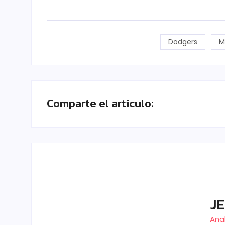
Dodgers
M
Comparte el articulo:
J
Anal