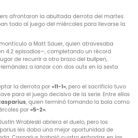
ers afrontaron la abultada derrota del martes
an todo al juego del miércoles para llevarse la
 montículo a Matt Sauer, quien atravesaba
en 4.2 episodios—, completando un récord
ugar de recurrir a otro brazo del bullpen,
e Hernández a lanzar con dos outs en la sexta
ptar la derrota por
«11-1»
, pero el sacrificio tuvo
ave para el juego decisivo de la serie. Entre ellos
Casparius
, quien terminó tomando la bola como
iércoles por
«5-2»
.
ustin Wrobleski abriera el duelo, pero los
sparius les daba una mejor oportunidad de
tada: Casparius trabajó cuatro entradas en las