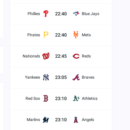
22:40
Phillies
Blue Jays
22:40
Pirates
Mets
22:45
Nationals
Reds
23:05
Yankees
Braves
23:10
Red Sox
Athletics
23:10
Marlins
Angels