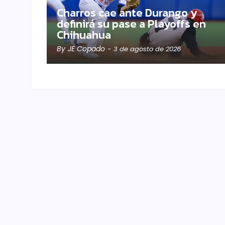
Charros cae ante Durango y
definirá su pase a Playoffs en
Chihuahua
By
JE Copado
-
3 de agosto de 2026