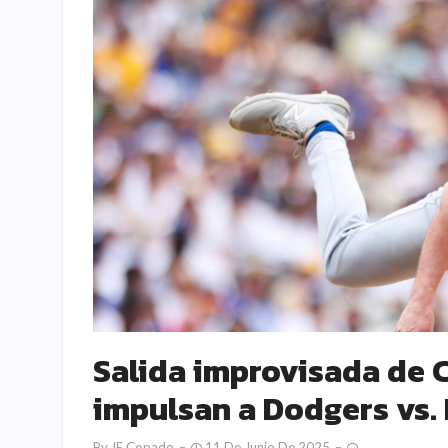
Salida improvisada de 
impulsan a Dodgers vs.
By
JE Copado
11 De Junio De 2025