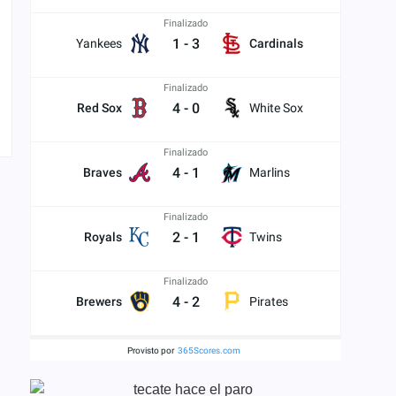
Finalizado
1
-
3
Yankees
Cardinals
Finalizado
4
-
0
Red Sox
White Sox
Finalizado
4
-
1
Braves
Marlins
Finalizado
2
-
1
Royals
Twins
Finalizado
4
-
2
Brewers
Pirates
Provisto por
365Scores.com