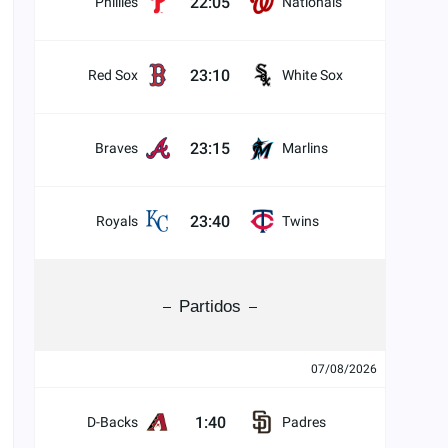
22:05
Phillies
Nationals
23:10
Red Sox
White Sox
23:15
Braves
Marlins
23:40
Royals
Twins
Partidos
07/08/2026
1:40
D-Backs
Padres