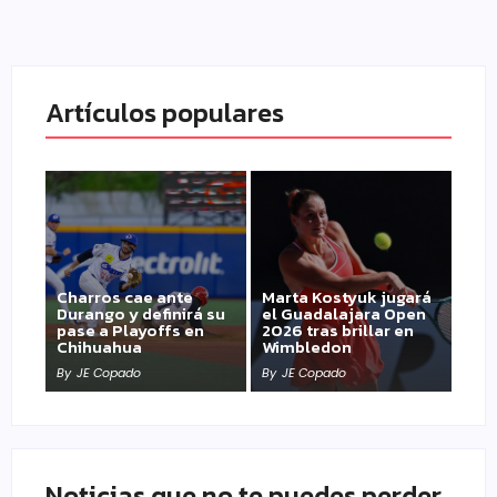
Artículos populares
Charros cae ante
Marta Kostyuk jugará
Durango y definirá su
el Guadalajara Open
pase a Playoffs en
2026 tras brillar en
Chihuahua
Wimbledon
By
JE Copado
By
JE Copado
Noticias que no te puedes perder