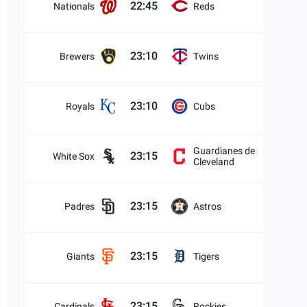
22:45
Nationals
Reds
23:10
Brewers
Twins
23:10
Royals
Cubs
Guardianes de
23:15
White Sox
Cleveland
23:15
Padres
Astros
23:15
Giants
Tigers
23:15
Cardinals
Rockies