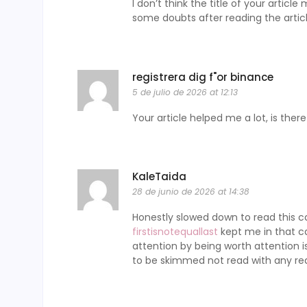
I don’t think the title of your articl
some doubts after reading the artic
registrera dig f"or binance
5 de julio de 2026 at 12:13
Your article helped me a lot, is th
KaleTaida
28 de junio de 2026 at 14:38
Honestly slowed down to read this ca
firstisnotequallast
kept me in that c
attention by being worth attention 
to be skimmed not read with any rea