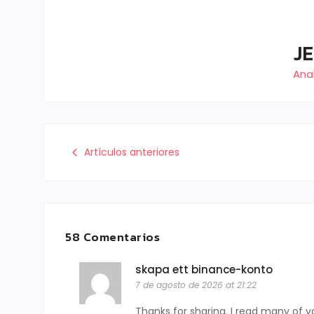
J
Anal
Artículos anteriores
58 Comentarios
skapa ett binance-konto
7 de agosto de 2026 at 21:22
Thanks for sharing. I read many of yo