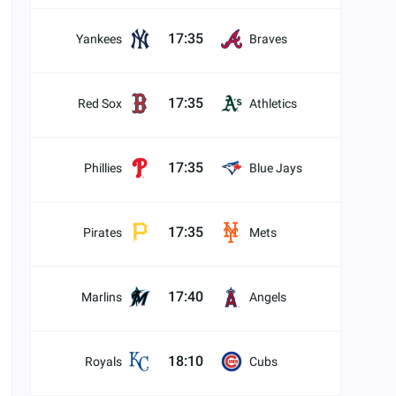
17:35
Yankees
Braves
17:35
Red Sox
Athletics
17:35
Phillies
Blue Jays
17:35
Pirates
Mets
17:40
Marlins
Angels
18:10
Royals
Cubs