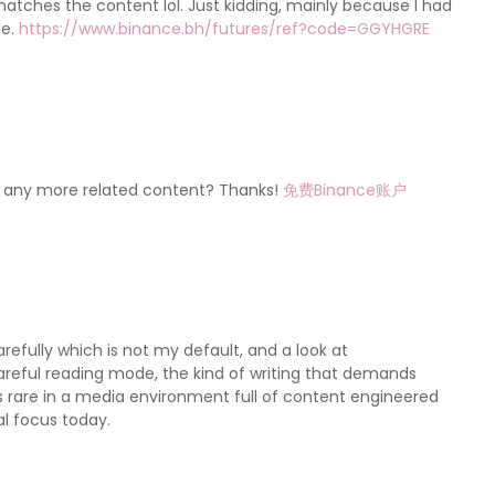
e matches the content lol. Just kidding, mainly because I had
le.
https://www.binance.bh/futures/ref?code=GGYHGRE
ere any more related content? Thanks!
免费Binance账户
refully which is not my default, and a look at
areful reading mode, the kind of writing that demands
is rare in a media environment full of content engineered
l focus today.