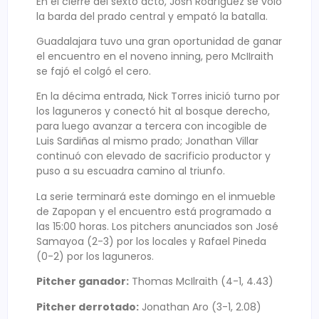
En el cierre del sexto acto, Josh Rodríguez se voló
la barda del prado central y empató la batalla.
Guadalajara tuvo una gran oportunidad de ganar
el encuentro en el noveno inning, pero McIIraith
se fajó el colgó el cero.
En la décima entrada, Nick Torres inició turno por
los laguneros y conectó hit al bosque derecho,
para luego avanzar a tercera con incogible de
Luis Sardiñas al mismo prado; Jonathan Villar
continuó con elevado de sacrificio productor y
puso a su escuadra camino al triunfo.
La serie terminará este domingo en el inmueble
de Zapopan y el encuentro está programado a
las 15:00 horas. Los pitchers anunciados son José
Samayoa (2-3) por los locales y Rafael Pineda
(0-2) por los laguneros.
Pitcher ganador:
Thomas McIlraith (4-1, 4.43)
Pitcher derrotado:
Jonathan Aro (3-1, 2.08)