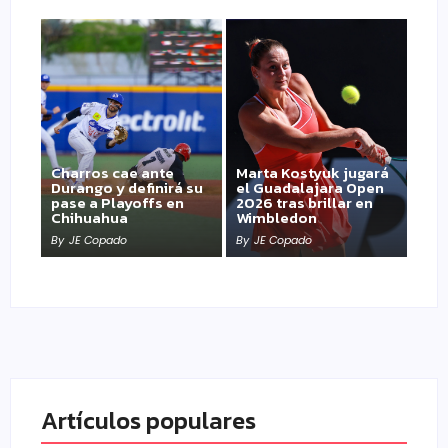
Charros cae ante
Marta Kostyuk jugará
Durango y definirá su
el Guadalajara Open
pase a Playoffs en
2026 tras brillar en
Chihuahua
Wimbledon
By
JE Copado
By
JE Copado
Artículos populares