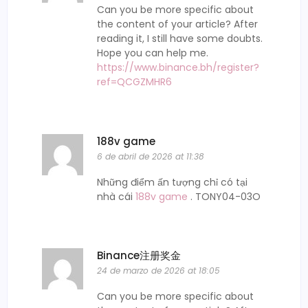
Can you be more specific about
the content of your article? After
reading it, I still have some doubts.
Hope you can help me.
https://www.binance.bh/register?
ref=QCGZMHR6
188v game
6 de abril de 2026 at 11:38
Những điểm ấn tượng chỉ có tại
nhà cái
188v game
. TONY04-03O
Binance注册奖金
24 de marzo de 2026 at 18:05
Can you be more specific about