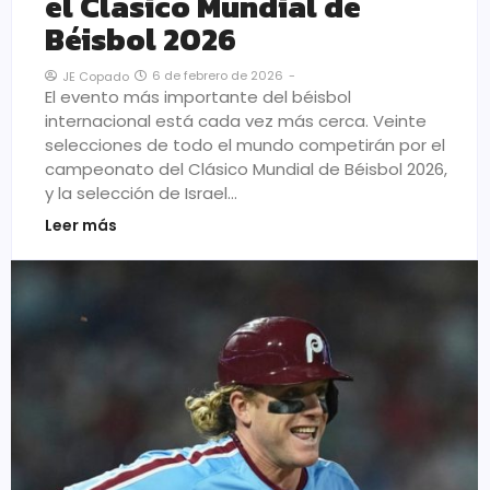
el Clásico Mundial de
Béisbol 2026
6 de febrero de 2026
-
JE Copado
El evento más importante del béisbol
internacional está cada vez más cerca. Veinte
selecciones de todo el mundo competirán por el
campeonato del Clásico Mundial de Béisbol 2026,
y la selección de Israel…
Leer más