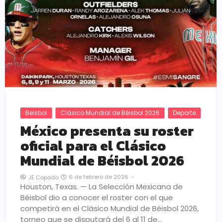
Beisbol
Clásico Mundial de Béisbol 2026
Deporte
México presenta su roster
oficial para el Clásico
Mundial de Béisbol 2026
6 de febrero de 2026
-
JE Copado
Houston, Texas. — La Selección Mexicana de
Béisbol dio a conocer el roster con el que
competirá en el Clásico Mundial de Béisbol 2026,
torneo que se disputará del 6 al 11 de…