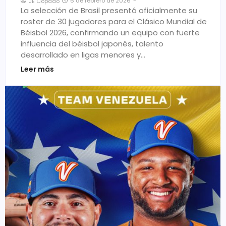
6 de febrero de 2026
-
JE Copado
La selección de Brasil presentó oficialmente su
roster de 30 jugadores para el Clásico Mundial de
Béisbol 2026, confirmando un equipo con fuerte
influencia del béisbol japonés, talento
desarrollado en ligas menores y…
Leer más