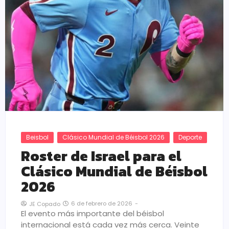
Beisbol
Clásico Mundial de Béisbol 2026
Deporte
Roster de Israel para el
Clásico Mundial de Béisbol
2026
6 de febrero de 2026
-
JE Copado
El evento más importante del béisbol
internacional está cada vez más cerca. Veinte