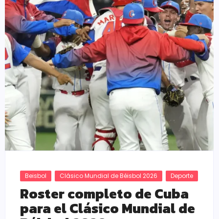
Beisbol
Clásico Mundial de Béisbol 2026
Deporte
Roster completo de Cuba
para el Clásico Mundial de