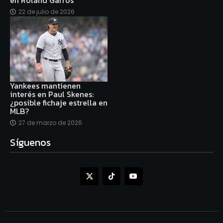
en Roland Garros
22 de julio de 2026
Yankees mantienen
interés en Paul Skenes:
¿posible fichaje estrella en
MLB?
27 de marzo de 2026
Síguenos