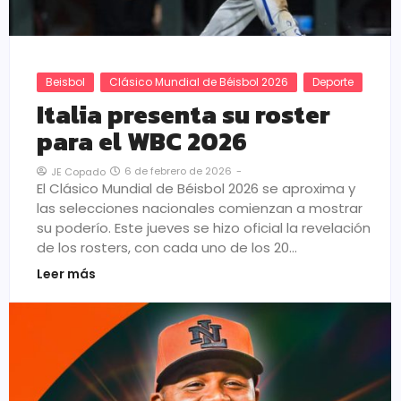
Beisbol
Clásico Mundial de Béisbol 2026
Deporte
Italia presenta su roster
para el WBC 2026
6 de febrero de 2026
-
JE Copado
El Clásico Mundial de Béisbol 2026 se aproxima y
las selecciones nacionales comienzan a mostrar
su poderío. Este jueves se hizo oficial la revelación
de los rosters, con cada uno de los 20…
Leer más