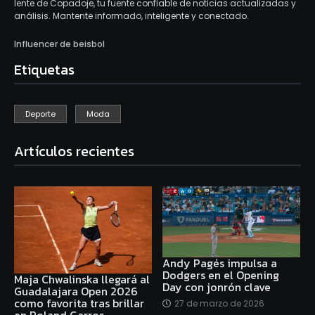
lente de Copadoje, tu fuente confiable de noticias actualizadas y
análisis. Mantente informado, inteligente y conectado.
Influencer de beisbol
Etiquetas
Deporte
Moda
Artículos recientes
Andy Pagés impulsa a
Dodgers en el Opening
Maja Chwalinska llegará al
Day con jonrón clave
Guadalajara Open 2026
como favorita tras brillar
27 de marzo de 2026