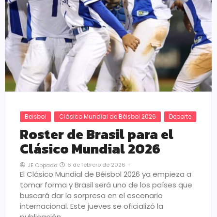
Beisbol
Clásico Mundial de Béisbol 2026
Deporte
Roster de Brasil para el
Clásico Mundial 2026
6 de febrero de 2026
-
JE Copado
El Clásico Mundial de Béisbol 2026 ya empieza a
tomar forma y Brasil será uno de los países que
buscará dar la sorpresa en el escenario
internacional. Este jueves se oficializó la
publicación…