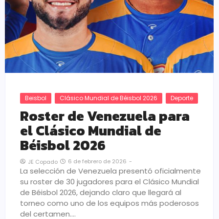
Beisbol
Clásico Mundial de Béisbol 2026
Deporte
Roster de Venezuela para
el Clásico Mundial de
Béisbol 2026
6 de febrero de 2026
-
JE Copado
La selección de Venezuela presentó oficialmente
su roster de 30 jugadores para el Clásico Mundial
de Béisbol 2026, dejando claro que llegará al
torneo como uno de los equipos más poderosos
del certamen.…