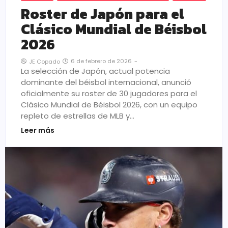
Roster de Japón para el
Clásico Mundial de Béisbol
2026
6 de febrero de 2026
-
JE Copado
La selección de Japón, actual potencia
dominante del béisbol internacional, anunció
oficialmente su roster de 30 jugadores para el
Clásico Mundial de Béisbol 2026, con un equipo
repleto de estrellas de MLB y…
Leer más